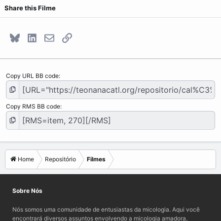
Share this Filme
Bluesky
LinkedIn
E-mail
Link
Copy URL BB code
Copy RMS BB code
Home
Repositório
Filmes
Sobre Nós
Nós somos uma comunidade de entusiastas da micologia. Aqui você
encontrará diversos assuntos envolvendo a micologia amadora,