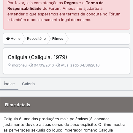
Por favor, leia com atenção as
Regras
e o
Termo de
Responsabilidade
do Fórum. Ambos lhe ajudarão a
entender o que esperamos em termos de conduta no Fórum
e também o posicionamento legal do mesmo.
Home
Repositório
Filmes
Calígula (Caligula, 1979)
A
C
morpheu
04/09/2016
Atualizado
04/09/2016
d
r
d
e
e
a
Índice
Galeria
d
t
b
e
y
d
a
Filme details
t
e
Calígula é uma das produções mais polêmicas já lançadas,
justamente devido a suas cenas de sexo explícito. O filme mostra
as perversões sexuais do louco imperador romano Calígula