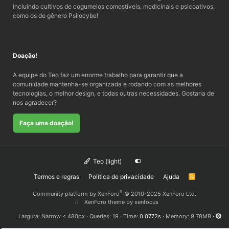
incluindo cultivos de cogumelos comestíveis, medicinais e psicoativos,
como os do gênero Psilocybe!
Doação!
A equipe do Teo faz um enorme trabalho para garantir que a
comunidade mantenha-se organizada e rodando com as melhores
tecnologias, o melhor design, e todas outras necessidades. Gostaria de
nos agradecer?
Faça uma doação!
Teo (light)
Termos e regras
Política de privacidade
Ajuda
R
S
S
®
Community platform by XenForo
© 2010-2025 XenForo Ltd.
XenForo theme
by xenfocus
Largura
Queries
19
Time
0.0772s
Memory
9.78MB