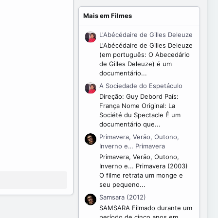
Mais em Filmes
L'Abécédaire de Gilles Deleuze
L'Abécédaire de Gilles Deleuze
(em português: O Abecedário
de Gilles Deleuze) é um
documentário...
A Sociedade do Espetáculo
Direção: Guy Debord País:
França Nome Original: La
Société du Spectacle É um
documentário que...
Primavera, Verão, Outono,
Inverno e… Primavera
Primavera, Verão, Outono,
Inverno e... Primavera (2003)
O filme retrata um monge e
seu pequeno...
Samsara (2012)
SAMSARA Filmado durante um
período de cinco anos em