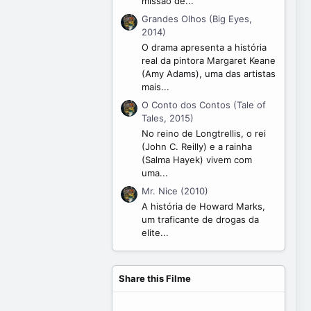
missão de...
Grandes Olhos (Big Eyes,
2014)
O drama apresenta a história
real da pintora Margaret Keane
(Amy Adams), uma das artistas
mais...
O Conto dos Contos (Tale of
Tales, 2015)
No reino de Longtrellis, o rei
(John C. Reilly) e a rainha
(Salma Hayek) vivem com
uma...
Mr. Nice (2010)
A história de Howard Marks,
um traficante de drogas da
elite...
Share this Filme