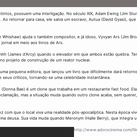
istintos, possuem uma interligação. No século XIX, Adam Ewing (Jim St
. Ao retornar para casa, ele salva um escravo, Autua (David Gyasi), que
n Whishaw) ajuda o também compositor, e já idoso, Vyvyan Ars (Jim Bro
jornal em meio aos livros de Ars.
ixmith (James d'Arcy) quando o elevador em que ambos estão quebra. Te
 no projeto de construção de um reator nuclear.
ma pequena editora, que lançou um livro que dificilmente dará retorno
e seus críticos, tornando-se uma celebridade instantânea.
 (Donna Bae) é um clone que trabalha em um restaurante fast food. Ela
 reclamação, mas a situação muda quando outro clone acaba, sem querer
ez com que o local viva uma realidade pós-apocalíptica. Nesta época vi
uma deusa. Sua vida muda quando Meronym (Halle Berry), que integra 
http://www.adorocinema.com/fil