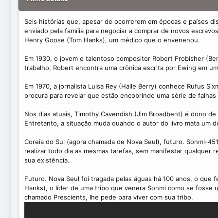
t
e
Seis histórias que, apesar de ocorrerem em épocas e países d
enviado pela família para negociar a comprar de novos escravos
Henry Goose (Tom Hanks), um médico que o envenenou.
Em 1930, o jovem e talentoso compositor Robert Frobisher (Be
trabalho, Robert encontra uma crônica escrita por Ewing em um 
Em 1970, a jornalista Luisa Rey (Halle Berry) conhece Rufus S
procura para revelar que estão encobrindo uma série de falhas
Nos dias atuais, Timothy Cavendish (Jim Broadbent) é dono de u
Entretanto, a situação muda quando o autor do livro mata um d
Coreia do Sul (agora chamada de Nova Seul), futuro. Sonmi-451
realizar todo dia as mesmas tarefas, sem manifestar qualquer
sua existência.
Futuro. Nova Seul foi tragada pelas águas há 100 anos, o que f
Hanks), o líder de uma tribo que venera Sonmi como se fosse 
chamado Prescients, lhe pede para viver com sua tribo.