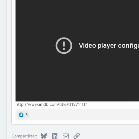
http://www.imdb.com/title/tt1371111/
5
Bluesky
LinkedIn
E-mail
Link
Compartilhar: