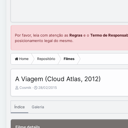
Por favor, leia com atenção as
Regras
e o
Termo de Responsab
posicionamento legal do mesmo.
Home
Repositório
Filmes
A Viagem (Cloud Atlas, 2012)
A
C
Cosmik
28/02/2015
d
r
d
e
e
a
Índice
Galeria
d
t
b
e
y
d
a
Filme details