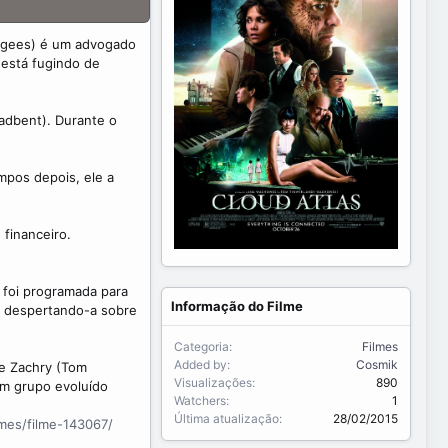
urgees) é um advogado
 está fugindo de
adbent). Durante o
mpos depois, ele a
 financeiro.
 foi programada para
Informação do Filme
, despertando-a sobre
Categoria
Filmes
Added by
Cosmik
ve Zachry (Tom
Visualizações
890
um grupo evoluído
Watchers
1
Última atualização
28/02/2015
mes/filme-143067/