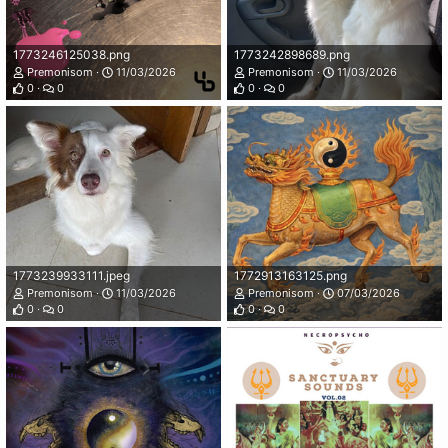
1773246125038.png
1773242898689.png
Premonisom
11/03/2026
Premonisom
11/03/2026
0
0
0
0
1773239933111.jpeg
1772913163125.png
Premonisom
11/03/2026
Premonisom
07/03/2026
0
0
0
0