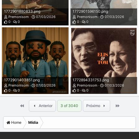
1772901880833.png
1772901596150.png
Premonisom
07/03/2026
Premonisom
07/03/2026
0
0
0
0
1772901403851.png
1772894331753.png
Premonisom
07/03/2026
Premonisom
07/03/2026
0
0
0
0
Primeiro
Last
Anterior
3 of 3040
Próximo
Home
Mídia