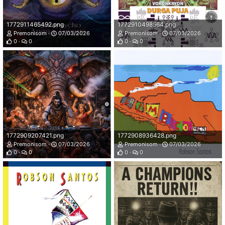
1772911465492.png
1772910498564.png
Premonisom
07/03/2026
Premonisom
07/03/2026
0
0
0
0
1772909207421.png
1772908936428.png
Premonisom
07/03/2026
Premonisom
07/03/2026
0
0
0
0