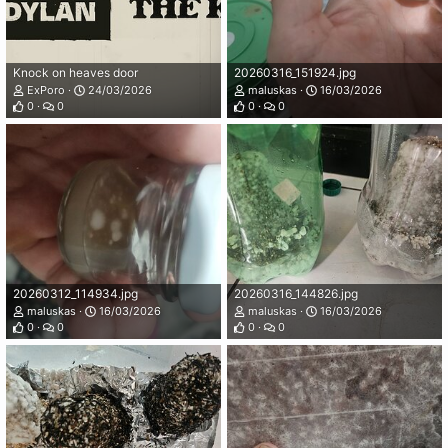
Knock on heaves door
20260316_151924.jpg
ExPoro
24/03/2026
maluskas
16/03/2026
0
0
0
0
20260312_114934.jpg
20260316_144826.jpg
maluskas
16/03/2026
maluskas
16/03/2026
0
0
0
0