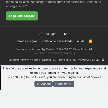
tecnologias, o melhor design, e todas outras necessidades. Gostaria de
nos agradecer?
Faça uma doação!
Teo (light)
Termos e regras
Política de privacidade
Ajuda
R
S
S
®
Community platform by XenForo
© 2010-2025 XenForo Ltd.
XenForo theme
by xenfocus
Largura
Queries
22
Time
0.1514s
Memory
6.28MB
This site uses cookies to help personalise content, tailor your experience and
to keep you logged in if you register.
By continuing to use this site, you are consenting to our use of cookies.
Aceitar
Learn more...