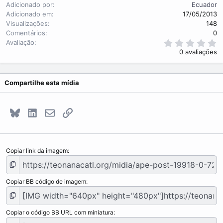
Adicionado por
Ecuador
Adicionado em
17/05/2013
Visualizações
148
Comentários
0
0
Avaliação
.
0 avaliações
0
0
s
t
Compartilhe esta mídia
r
e
l
a
Bluesky
LinkedIn
E-mail
Link
(
s
)
Copiar link da imagem
Copiar BB código de imagem
Copiar o código BB URL com miniatura