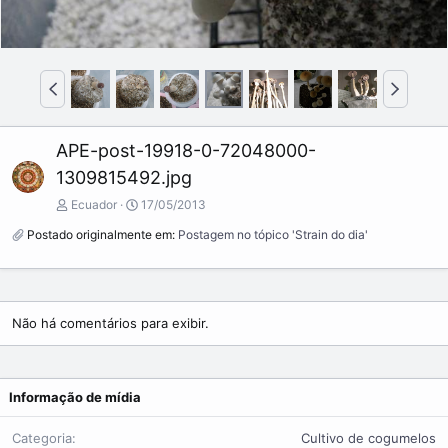
A
P
n
r
t
ó
e
x
APE-post-19918-0-72048000-
r
i
i
m
1309815492.jpg
o
o
Ecuador
17/05/2013
r
Postado originalmente em:
Postagem no tópico 'Strain do dia'
Não há comentários para exibir.
Informação de mídia
Categoria
Cultivo de cogumelos