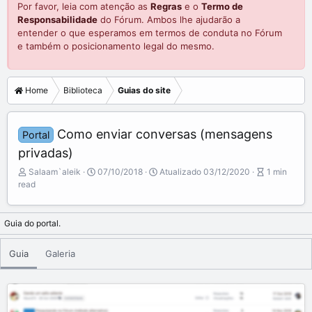
Por favor, leia com atenção as
Regras
e o
Termo de
Responsabilidade
do Fórum. Ambos lhe ajudarão a
entender o que esperamos em termos de conduta no Fórum
e também o posicionamento legal do mesmo.
Home
Biblioteca
Guias do site
Como enviar conversas (mensagens
Portal
privadas)
A
P
A
Salaam`aleik
07/10/2018
Atualizado
03/12/2020
1 min
u
u
r
read
t
b
t
o
l
i
r
i
c
Guia do portal.
s
l
h
e
Guia
Galeria
d
r
a
e
t
a
e
d
t