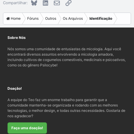
Bluesky
LinkedIn
E-mail
Link
Compartilhar:
Home
Fóruns
Outros
Os Arquivos
Identificação
Sobre Nós
Nós somos uma comunidade de entusiastas da micologia. Aqui você
encontrará diversos assuntos envolvendo a micologia amadora,
incluindo cultivos de cogumelos comestíveis, medicinais e psicoativos,
como os do gênero Psilocybe!
Doação!
A equipe do Teo faz um enorme trabalho para garantir que a
comunidade mantenha-se organizada e rodando com as melhores
tecnologias, o melhor design, e todas outras necessidades. Gostaria de
nos agradecer?
Faça uma doação!