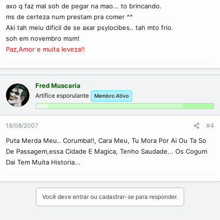
axo q faz mal soh de pegar na mao... to brincando.
ms de certeza num prestam pra comer ^^
Aki tah meiu dificil de se axar psylocibes.. tah mto frio.
soh em novembro msm!
Paz,Amor e muita leveza!!
Fred Muscaria
Artífice esporulante
Membro Ativo
18/08/2007
#4
Puta Merda Meu.. Corumba!!, Cara Meu, Tu Mora Por Ai Ou Ta So
De Passagem,essa Cidade E Magica, Tenho Saudade... Os Cogum
Dai Tem Muita Historia...
Você deve entrar ou cadastrar-se para responder.