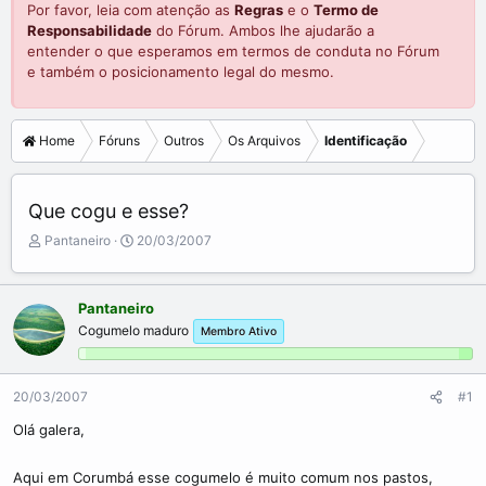
Por favor, leia com atenção as
Regras
e o
Termo de
Responsabilidade
do Fórum. Ambos lhe ajudarão a
entender o que esperamos em termos de conduta no Fórum
e também o posicionamento legal do mesmo.
Home
Fóruns
Outros
Os Arquivos
Identificação
Que cogu e esse?
C
D
Pantaneiro
20/03/2007
r
a
i
t
a
a
Pantaneiro
d
d
Cogumelo maduro
Membro Ativo
o
e
r
i
d
n
o
í
20/03/2007
#1
t
c
Olá galera,
ó
i
p
o
i
Aqui em Corumbá esse cogumelo é muito comum nos pastos,