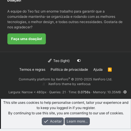
Doação!
A equipe do Teo faz um enorme trabalho para garantir que a
comunidade mantenha-se organizada e rodando com as melhores
tecnologias, o melhor design, e todas outras necessidades. Gostaria de
nos agradecer?
Faça uma doação!
Teo (light)
Termos e regras
Política de privacidade
Ajuda
R
S
S
®
Community platform by XenForo
© 2010-2025 XenForo Ltd.
XenForo theme
by xenfocus
Largura
Queries
21
Time
0.0756s
Memory
10.35MB
This site uses cookies to help personalise content, tailor your experience and
to keep you logged in if you register.
By continuing to use this site, you are consenting to our use of cookies.
Aceitar
Learn more...