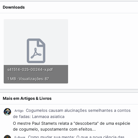
Downloads
s41514-025-00244-x.pdf
1 MB · Visualizações: 87
Mais em Artigos & Livros
Cogumelos causam alucinações semelhantes a contos
Artigo
de fadas: Lanmaoa asiatica
O mestre Paul Stamets relata a "descoberta" de uma espécie
de cogumelo, supostamente com efeitos...
Como mudar sua mente: O que a nova ciência das
E-Book