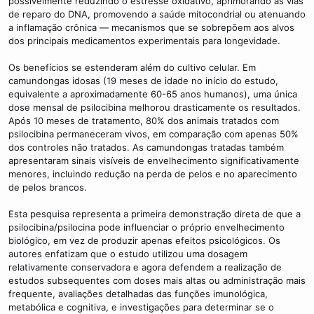
possivelmente reduzindo o estresse oxidativo, aprimorando as vias
de reparo do DNA, promovendo a saúde mitocondrial ou atenuando
a inflamação crônica — mecanismos que se sobrepõem aos alvos
dos principais medicamentos experimentais para longevidade.
Os benefícios se estenderam além do cultivo celular. Em
camundongas idosas (19 meses de idade no início do estudo,
equivalente a aproximadamente 60-65 anos humanos), uma única
dose mensal de psilocibina melhorou drasticamente os resultados.
Após 10 meses de tratamento, 80% dos animais tratados com
psilocibina permaneceram vivos, em comparação com apenas 50%
dos controles não tratados. As camundongas tratadas também
apresentaram sinais visíveis de envelhecimento significativamente
menores, incluindo redução na perda de pelos e no aparecimento
de pelos brancos.
Esta pesquisa representa a primeira demonstração direta de que a
psilocibina/psilocina pode influenciar o próprio envelhecimento
biológico, em vez de produzir apenas efeitos psicológicos. Os
autores enfatizam que o estudo utilizou uma dosagem
relativamente conservadora e agora defendem a realização de
estudos subsequentes com doses mais altas ou administração mais
frequente, avaliações detalhadas das funções imunológica,
metabólica e cognitiva, e investigações para determinar se o