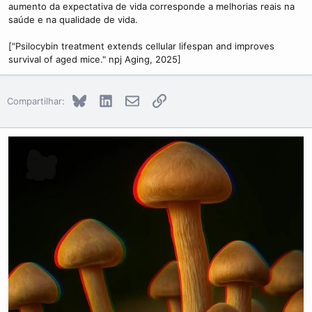
aumento da expectativa de vida corresponde a melhorias reais na
saúde e na qualidade de vida.
["Psilocybin treatment extends cellular lifespan and improves
survival of aged mice." npj Aging, 2025]
Bluesky
LinkedIn
E-mail
Link
Compartilhar: